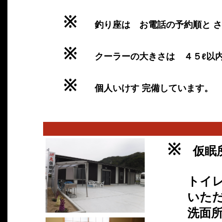
※
釣り座は お電話の予約順と さ
※
クーラーの大きさは ４５ℓ以
※
個人いけす 完備しています。
※
仮眠所
トイレは 
いただけ
洗面所は