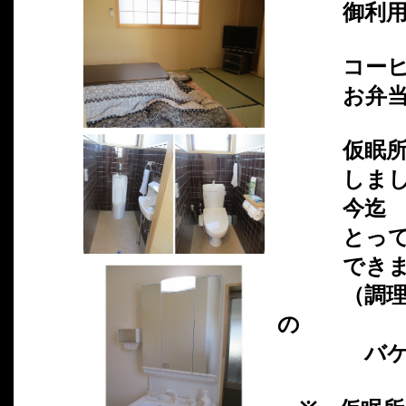
御利用下
コーヒー・
お弁当も
仮眠所の 
しまし
今迄 船の
とってい
できま
（調理して
の
バケツに