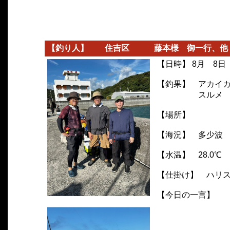
【釣り人】 住吉区 藤本様 御一行、他
【日時】 8月 8日
【釣果】 アカイカ 
スル
【場所】
【海況】 多少波
【水温】 28.0℃
【仕掛け】 ハリス
【今日の一言】
太平洋のオモリ
奥が深くて 
(^▽