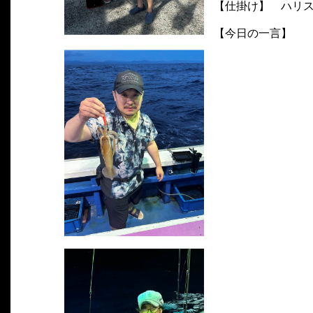
【仕掛け】 ハリス
【今日の一言】
今日は アカ
なかなか釣果
ました!! 今