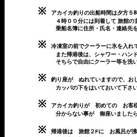
※
アカイカ釣りの出船時間は夕方５
４時００分には到着して 旅館の玄関
乗船名簿に住所・氏名・連絡先を記
※
冷凍室の前でクーラーに氷を入れ
また帰港後は、シャワー・ハンドソ
そちらで自由にクーラー等を洗い流
※
釣り座が ぬれていますので、おし
カッパの下をはいておいて下さい
※
アカイカ釣りが 初めての お客様
分からない事が 御座いましたら 
※
帰港後は 旅館２Fに お風呂が