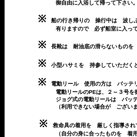
御自由に入浴して帰って下さい
※
船の行き帰りの 操行中は 波し
有りますので 必ず船室に入って
※
長靴は 耐油底の滑らないものを
※
小型ハサミを 持参していただく
※
電動リール 使用の方は バッテリ
電動リールのPEは、２～３号を御
ジョグ式の電動リールは バッテリ
（利用できない場合が ございま
※
救命具の着用を 厳しく指導され
（自分の身に合ったものを 着用し