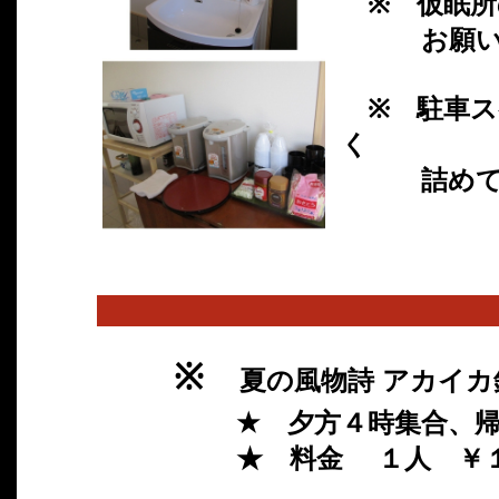
※ 仮眠所
お願い致
※ 駐車ス
く
詰めて 前
※
夏の風物詩 アカイカ釣
★ 夕方４時集合、帰港
★ 料金 １人 ￥１