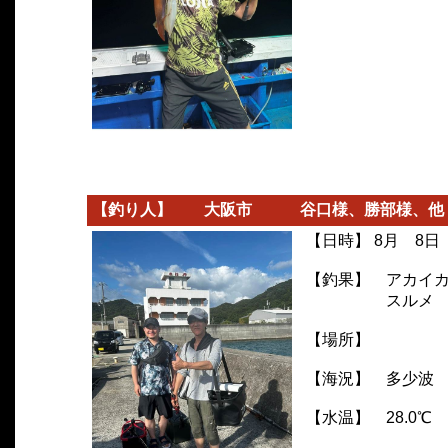
【釣り人】 大阪市 谷口様、勝部様、他
【日時】 8月 8日
【釣果】 アカイカ
スルメ
【場所】
【海況】 多少波
【水温】 28.0℃