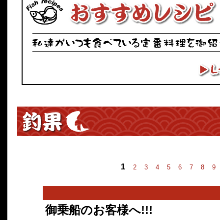
1
2
3
4
5
6
7
8
9
御乗船のお客様へ!!!