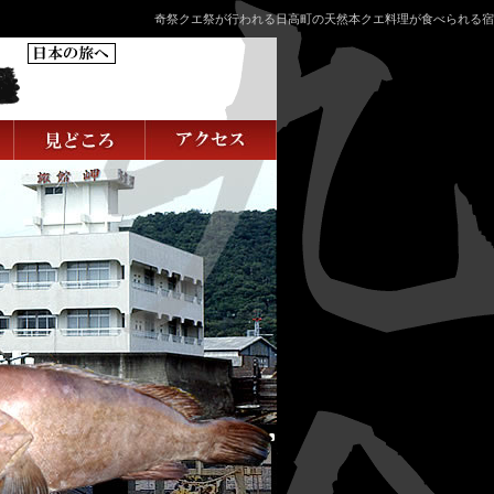
奇祭クエ祭が行われる日高町の天然本クエ料理が食べられる宿