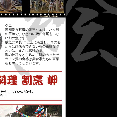
クエ
黒潮洗う荒磯の帝王クエは、ハタ科
の巨魚で、ひとつの磯に何尾もいな
い幻の魚です。
成魚は体長1m以上にも達し、その姿
からは想像もできない程の繊細な味
わいは、まさに伝説の味。
海の神秘をとじ込め、脂ののったゼ
ラチン質の食感は美食家たちの言葉
をも奪ってしまいます。