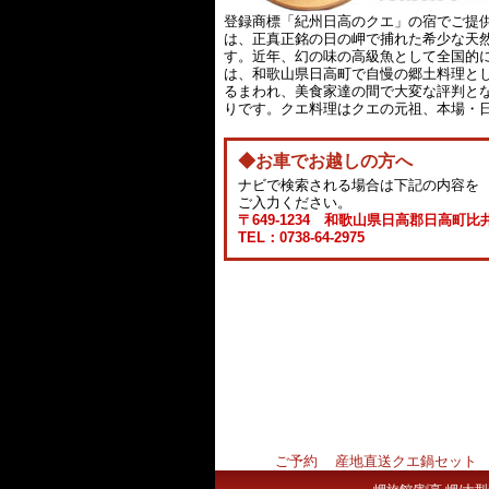
登録商標「紀州日高のクエ」の宿でご提
は、正真正銘の日の岬で捕れた希少な天
す。近年、幻の味の高級魚として全国的
は、和歌山県日高町で自慢の郷土料理と
るまわれ、美食家達の間で大変な評判と
りです。クエ料理はクエの元祖、本場・
◆お車でお越しの方へ
ナビで検索される場合は下記の内容を
ご入力ください。
〒649-1234 和歌山県日高郡日高町比井
TEL：0738-64-2975
ご予約
産地直送クエ鍋セット