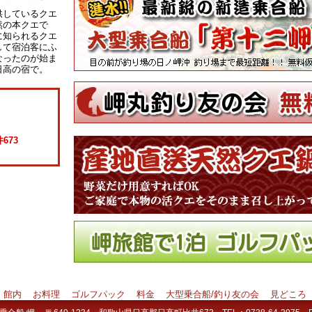
供しているクエ
然の本クエで
に知られるクエ
して宿泊客にふ
なったのが始ま
日高の宿で。
673
館内
お料理
ゴルフパック
料金
大型乗合船/釣り友の会
見どころ