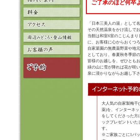
ご了承のほど何卒
「日本三美人の湯」として
その天然温泉をかけ流しで
当館は和室6室のこじんまり
に、お客様に心からおくつ
自家菜園の無農薬野菜や地
としており、春夏秋冬季節
皆様のお越しを、ぜひとも
緑の山に雪が降れば花が咲
泉に浸かりながらお越し下
大人気の自家製梅干(
薬)を、インターネ
をしてくださった方
ックプレゼントいた
す。
※ご家族ごとに1パ