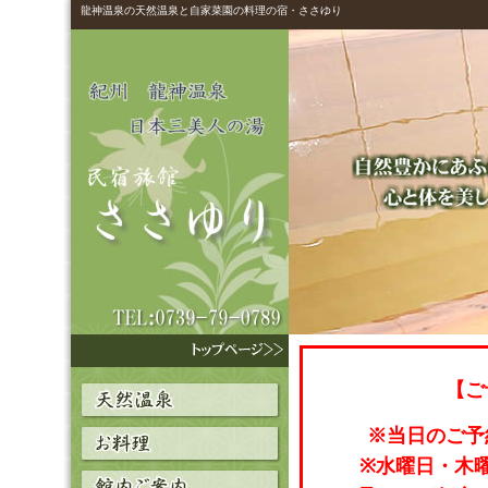
龍神温泉の天然温泉と自家菜園の料理の宿・ささゆり
【ご
※当日のご予
※水曜日・木