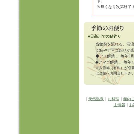
す。
※無くなり次第終了
■日高川での鮎釣り
当館前を流れる、清
で鮎やアマゴ釣りが
◆アユ解禁 … 毎年5
◆アマゴ解禁 … 毎年3
※入漁券（有料）が必
は当館へお問合せ下さ
｜
天然温泉
｜
お料理
｜
館内
山情報
｜
お