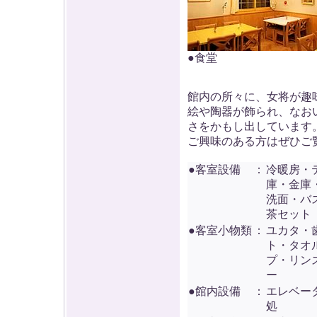
●食堂
館内の所々に、女将が趣
絵や陶器が飾られ、なお
さをかもし出しています
ご興味のある方はぜひご
●客室設備
：
冷暖房・
庫・金庫
洗面・バ
茶セット
●客室小物類
：
ユカタ・
ト・タオ
プ・リン
ー
●館内設備
：
エレベー
処