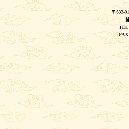
寒牡丹の開花時
〒633-
山菜定食
TEL
山菜定食は当
FAX
1390円で
に調理して素
三輪山登山
三輪山登山さ
インターネット御利用のお客
無線ランの設備はしてあります本館
無線ランご使用の時には部屋係りにパ
山芋素麺