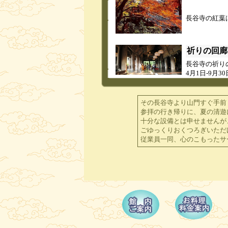
長谷寺の紅葉
祈りの回廊
長谷寺の祈り
4月1日-9月3
分) 1
7時0
す
その長谷寺より山門すぐ手前
は
参拝の行き帰りに、夏の清遊
十分な設備とは申せませんが
ごゆっくりおくつろぎいただ
特別拝観
従業員一同、心のこもったサ
特別拝観
3月1日(日)よ
特別拝観延
10月9日(土)
拝観料は1000
寒牡丹