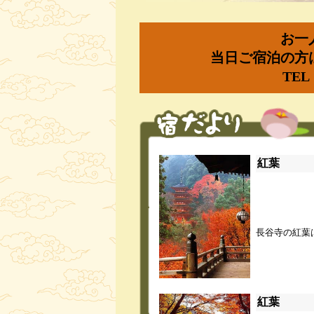
お一
当日ご宿泊の方
TEL：
紅葉
長谷寺の紅葉
紅葉