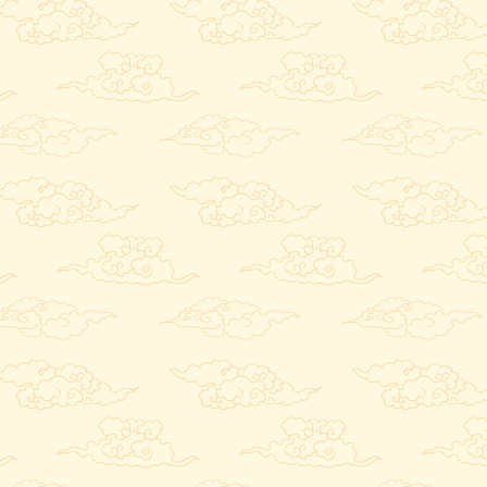
山菜定食に入
長芋を素麺風
長谷寺の四
宿泊料金はお
前へ